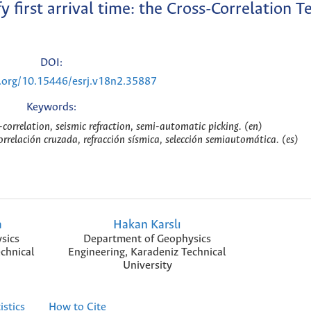
 first arrival time: the Cross-Correlation 
DOI:
i.org/10.15446/esrj.v18n2.35887
Keywords:
oss-correlation, seismic refraction, semi-automatic picking. (en)
orrelación cruzada, refracción sísmica, selección semiautomática. (es)
a
Hakan Karslı
sics
Department of Geophysics
echnical
Engineering, Karadeniz Technical
University
istics
How to Cite