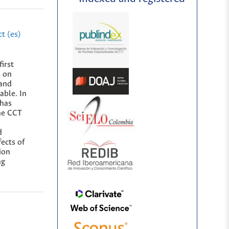
t (es)
irst
s on
 and
able. In
 has
The CCT
d
fects of
ion
ng