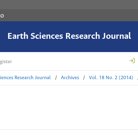
co
Earth Sciences Research Journal
gister
ciences Research Journal
/
Archives
/
Vol. 18 No. 2 (2014)