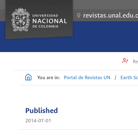
revistas.unal.edu.
Re
You are in:
Portal de Revistas UN
/
Earth S
Published
2014-07-01