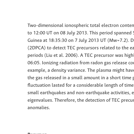
Two-dimensional ionospheric total electron conten
to 12:00 UT on 08 July 2013. This period spanned 
Guinea at 18:35:30 on 7 July 2013 UT (Mw=7.2). D
(2DPCA) to detect TEC precursors related to the e
periods (Liu et al. 2006). A TEC precursor was high
06:05. Ionizing radiation from radon gas release c
example, a density variance. The plasma might hav
the gas released in a small amount in a short time 
fluctuation lasted for a considerable length of t
small earthquakes and non-earthquake activities, e.
eigenvalues. Therefore, the detection of TEC prec
anomalies.