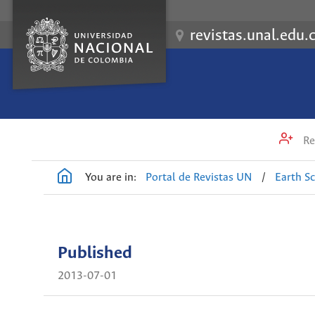
revistas.unal.edu.
Re
You are in:
Portal de Revistas UN
/
Earth S
Published
2013-07-01