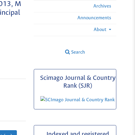
2013, M
Archives
ncipal
Announcements
About
Search
Scimago Journal & Country
Rank (SJR)
Indexed and registered