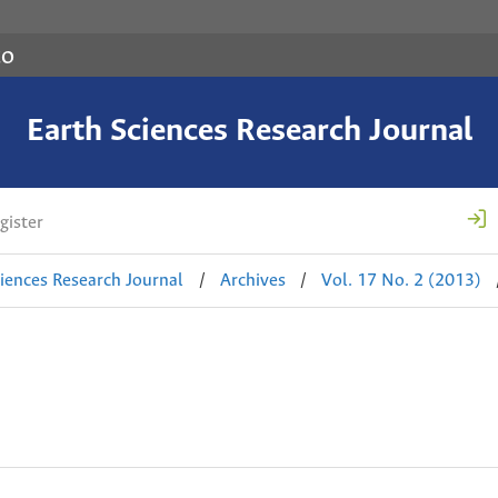
co
Earth Sciences Research Journal
gister
ciences Research Journal
/
Archives
/
Vol. 17 No. 2 (2013)