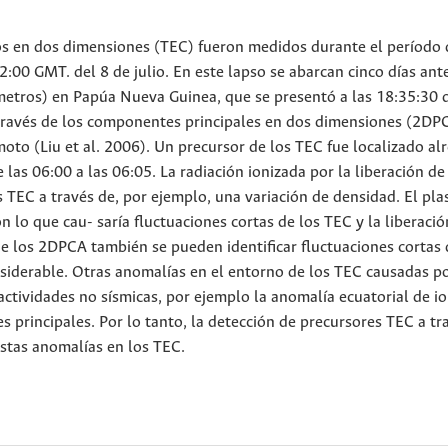
cos en dos dimensiones (TEC) fueron medidos durante el período 
2:00 GMT. del 8 de julio. En este lapso se abarcan cinco días ant
etros) en Papúa Nueva Guinea, que se presentó a las 18:35:30 d
 través de los componentes principales en dos dimensiones (2DP
moto (Liu et al. 2006). Un precursor de los TEC fue localizado al
 las 06:00 a las 06:05. La radiación ionizada por la liberación d
 TEC a través de, por ejemplo, una variación de densidad. El pl
lo que cau- saría fluctuaciones cortas de los TEC y la liberació
e los 2DPCA también se pueden identificar fluctuaciones cortas 
siderable. Otras anomalías en el entorno de los TEC causadas p
tividades no sísmicas, por ejemplo la anomalía ecuatorial de io
s principales. Por lo tanto, la detección de precursores TEC a tr
estas anomalías en los TEC.