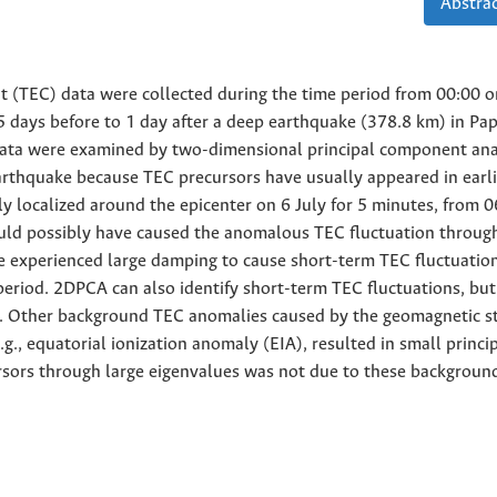
Abstrac
t (TEC) data were collected during the time period from 00:00 o
5 days before to 1 day after a deep earthquake (378.8 km) in P
ata were examined by two-dimensional principal component ana
arthquake because TEC precursors have usually appeared in earli
ly localized around the epicenter on 6 July for 5 minutes, from 0
ould possibly have caused the anomalous TEC fluctuation through
e experienced large damping to cause short-term TEC fluctuatio
period. 2DPCA can also identify short-term TEC fluctuations, but
ime. Other background TEC anomalies caused by the geomagnetic s
g., equatorial ionization anomaly (EIA), resulted in small princi
ursors through large eigenvalues was not due to these backgrou