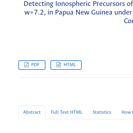
Detecting Ionospheric Precursors o
w=7.2, in Papua New Guinea under
Co
PDF
HTML
Abstract
Full Text HTML
Statistics
How t