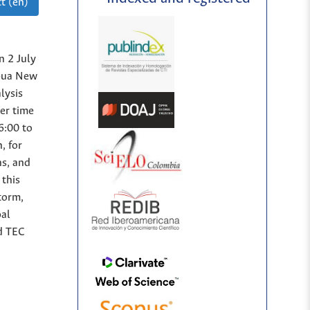
t (en)
n 2 July
apua New
lysis
er time
6:00 to
, for
ns, and
 this
torm,
pal
nd TEC