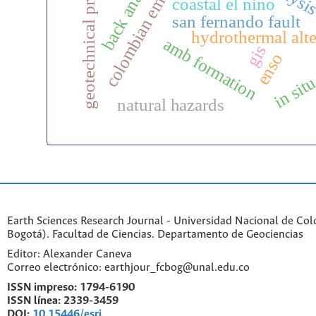
geotechnical properties
colombian emeralds
back analysis
coastal el niño
san fernando fault
hydrothermal alte
amb formation
gis
enso
in situ
natural hazards
Earth Sciences Research Journal - Universidad Nacional de Co
Bogotá). Facultad de Ciencias. Departamento de Geociencias
Editor: Alexander Caneva
Correo electrónico: earthjour_fcbog@unal.edu.co
ISSN impreso:
1794-6190
ISSN línea:
2339-3459
DOI:
10.15446/esrj