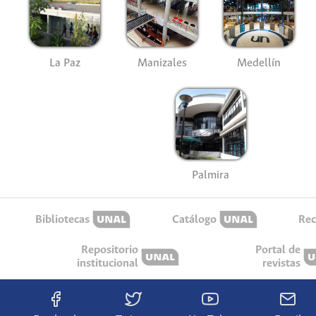
La Paz
Manizales
Medellín
Palmira
Bibliotecas
Catálogo
Rec
Repositorio
Portal de
institucional
revistas