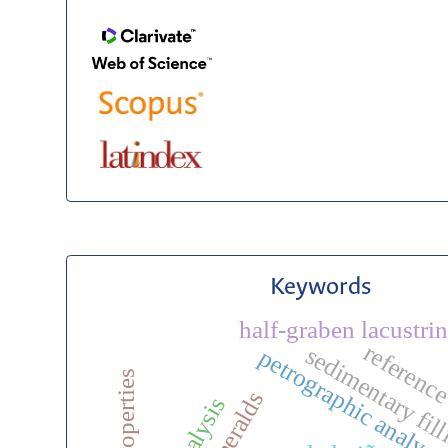
Keywords
half-graben lacustri
reference
sedimentary fil
petrographic analysi