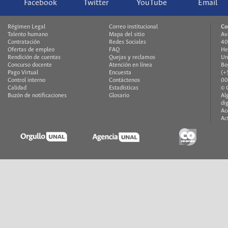
Facebook
Twitter
YouTube
Email
Régimen Legal
Correo institucional
Co
Talento humano
Mapa del sitio
Av
Contratación
Redes Sociales
40
Ofertas de empleo
FAQ
He
Rendición de cuentas
Quejas y reclamos
Un
Concurso docente
Atención en línea
Bo
Pago Virtual
Encuesta
(+
Control interno
Contáctenos
00
Calidad
Estadísticas
© 
Buzón de notificaciones
Glosario
Al
di
Ac
Ac