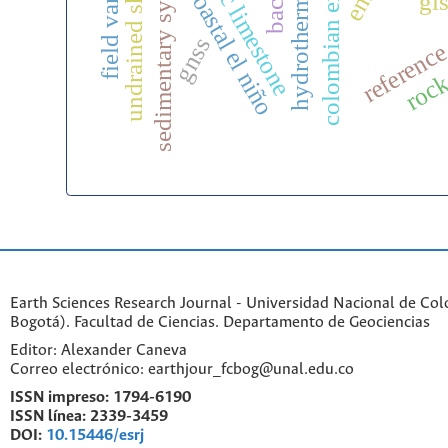
bioclastic limestone
colombian emeralds
sedimentary system
coastal el niño
gi
reference
gnss
rock
Earth Sciences Research Journal - Universidad Nacional de Co
Bogotá). Facultad de Ciencias. Departamento de Geociencias
Editor: Alexander Caneva
Correo electrónico: earthjour_fcbog@unal.edu.co
ISSN impreso:
1794-6190
ISSN línea:
2339-3459
DOI:
10.15446/esrj