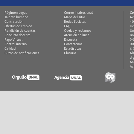
Régimen Legal
Correo institucional
Co
Talento humano
Mapa del sitio
Av
Contratación
Redes Sociales
40
Ofertas de empleo
FAQ
He
Rendición de cuentas
Quejas y reclamos
Un
Concurso docente
Atención en línea
Bo
Pago Virtual
Encuesta
(+
Control interno
Contáctenos
00
Calidad
Estadísticas
© 
Buzón de notificaciones
Glosario
Al
di
Ac
Ac