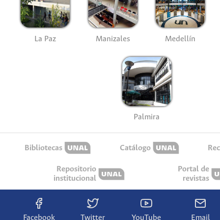
La Paz
Manizales
Medellín
Palmira
Bibliotecas
Catálogo
Rec
Repositorio
Portal de
institucional
revistas
Facebook
Twitter
YouTube
Email