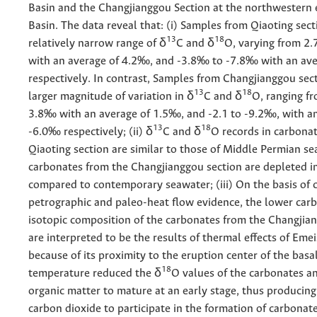
Basin and the Changjianggou Section at the northwestern 
Basin. The data reveal that: (i) Samples from Qiaoting sec
13
18
relatively narrow range of δ
C and δ
O, varying from 2
with an average of 4.2‰, and -3.8‰ to -7.8‰ with an ave
respectively. In contrast, Samples from Changjianggou sect
13
18
larger magnitude of variation in δ
C and δ
O, ranging f
3.8‰ with an average of 1.5‰, and -2.1 to -9.2‰, with an
13
18
-6.0‰ respectively; (ii) δ
C and δ
O records in carbona
Qiaoting section are similar to those of Middle Permian s
carbonates from the Changjianggou section are depleted i
compared to contemporary seawater; (iii) On the basis of
petrographic and paleo-heat flow evidence, the lower car
isotopic composition of the carbonates from the Changjia
are interpreted to be the results of thermal effects of Eme
because of its proximity to the eruption center of the basa
18
temperature reduced the δ
O values of the carbonates a
organic matter to mature at an early stage, thus producin
carbon dioxide to participate in the formation of carbonat