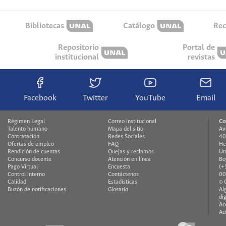
Bibliotecas
Catálogo
Rec
Repositorio
Portal de
institucional
revistas
Facebook
Twitter
YouTube
Email
Régimen Legal
Correo institucional
Co
Talento humano
Mapa del sitio
Av
Contratación
Redes Sociales
40
Ofertas de empleo
FAQ
He
Rendición de cuentas
Quejas y reclamos
Un
Concurso docente
Atención en línea
Bo
Pago Virtual
Encuesta
(+
Control interno
Contáctenos
00
Calidad
Estadísticas
© 
Buzón de notificaciones
Glosario
Al
di
Ac
Ac