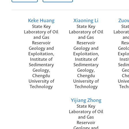
Keke Huang
Xiaoning Li
Zuo
State Key
State Key
Sta
Laboratory of Oil
Laboratory of Oil
Laborat
and Gas
and Gas
an
Reservoir
Reservoir
Res
Geology and
Geology and
Geol
Exploitation,
Exploitation,
Explo
Institute of
Institute of
Insti
Sedimentary
Sedimentary
Sedi
Geology,
Geology,
Geo
Chengdu
Chengdu
Ch
University of
University of
Unive
Technology
Technology
Tech
Yijiang Zhong
State Key
Laboratory of Oil
and Gas
Reservoir
Geology and