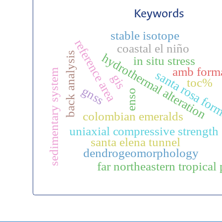
Keywords
stable isotope
reference area
coastal el niño
back analysis
hydrothermal alteration
in situ stress
amb form
sedimentary system
santa rosa for
gis
toc%
gnss
enso
colombian emeralds
uniaxial compressive strength
santa elena tunnel
dendrogeomorphology
far northeastern tropical 