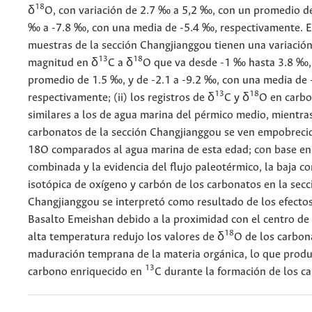
18
δ
O, con variación de 2.7 ‰ a 5,2 ‰, con un promedio de
‰ a -7.8 ‰, con una media de -5.4 ‰, respectivamente. En
muestras de la sección Changjianggou tienen una variació
13
18
magnitud en δ
C a δ
O que va desde -1 ‰ hasta 3.8 ‰,
promedio de 1.5 ‰, y de -2.1 a -9.2 ‰, con una media de 
13
18
respectivamente; (ii) los registros de δ
C y δ
O en carbo
similares a los de agua marina del pérmico medio, mientra
carbonatos de la sección Changjianggou se ven empobreci
18O comparados al agua marina de esta edad; con base en 
combinada y la evidencia del flujo paleotérmico, la baja c
isotópica de oxígeno y carbón de los carbonatos en la secc
Changjianggou se interpretó como resultado de los efectos
Basalto Emeishan debido a la proximidad con el centro de 
18
alta temperatura redujo los valores de δ
O de los carbona
maduración temprana de la materia orgánica, lo que produ
13
carbono enriquecido en
C durante la formación de los 