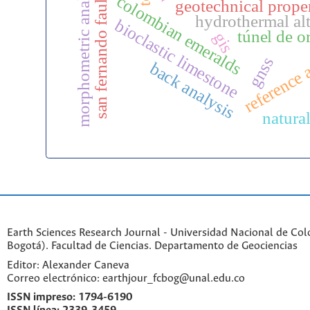
morphometric analysis
colombian emeralds
san fernando fault
geotechnical proper
hydrothermal alt
bioclastic limestone
túnel de o
gis
reference 
gnss
back analysis
natura
Earth Sciences Research Journal - Universidad Nacional de Co
Bogotá). Facultad de Ciencias. Departamento de Geociencias
Editor: Alexander Caneva
Correo electrónico: earthjour_fcbog@unal.edu.co
ISSN impreso:
1794-6190