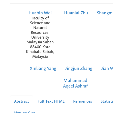
Huabin Wei
Huanlai Zhu
Shangmi
Faculty of
Science and
Natural
Resources,
University
Malaysia Sabah
88400 Kota
Kinabalu Sabah,
Malaysia
Xinliang Yang
Jingjun Zhang
Jian 
Muhammad
Aqeel Ashraf
Abstract
Full Text HTML
References
Statist