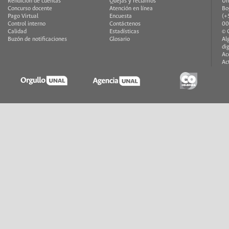
Rendición de cuentas
Quejas y reclamos
Un
Concurso docente
Atención en línea
Bo
Pago Virtual
Encuesta
(+
Control interno
Contáctenos
00
Calidad
Estadísticas
© 
Buzón de notificaciones
Glosario
Al
di
Ac
Ac