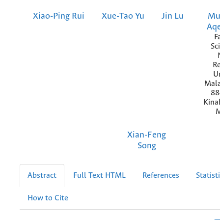
Xiao-Ping Rui
Xue-Tao Yu
Jin Lu
Mu
Aqe
F
Sc
Re
U
Mala
88
Kina
M
Xian-Feng
Song
Abstract
Full Text HTML
References
Statist
How to Cite