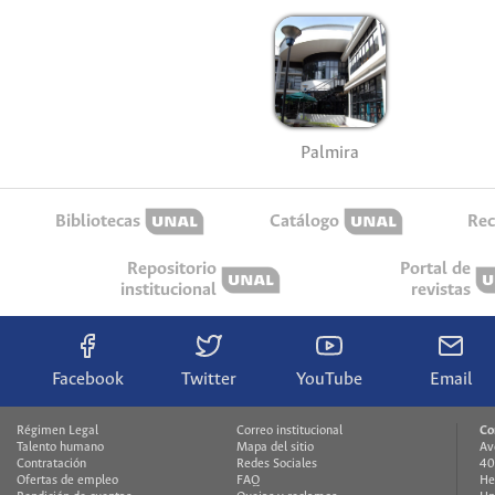
Palmira
Bibliotecas
Catálogo
Rec
Repositorio
Portal de
institucional
revistas
Facebook
Twitter
YouTube
Email
Régimen Legal
Correo institucional
Co
Talento humano
Mapa del sitio
Av
Contratación
Redes Sociales
40
Ofertas de empleo
FAQ
He