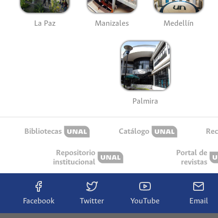
La Paz
Manizales
Medellín
Palmira
Bibliotecas
Catálogo
Rec
Repositorio
Portal de
institucional
revistas
Facebook
Twitter
YouTube
Email