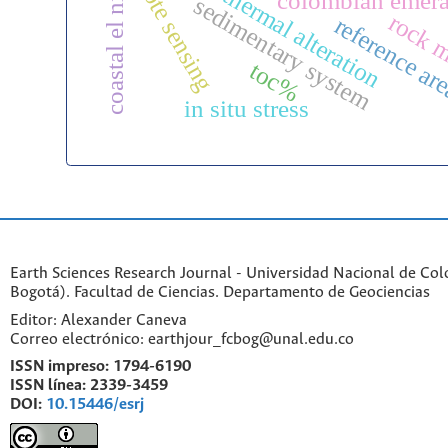
remote sensing
hydrothermal alteration
coastal el niño
colombian emera
sedimentary system
rock 
reference ar
toc%
in situ stress
Earth Sciences Research Journal - Universidad Nacional de Co
Bogotá). Facultad de Ciencias. Departamento de Geociencias
Editor: Alexander Caneva
Correo electrónico: earthjour_fcbog@unal.edu.co
ISSN impreso:
1794-6190
ISSN línea:
2339-3459
DOI:
10.15446/esrj