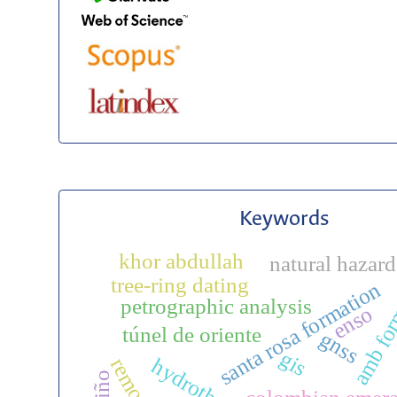
Keywords
khor abdullah
natural hazard
amb for
tree-ring dating
santa rosa formation
petrographic analysis
enso
túnel de oriente
gnss
gis