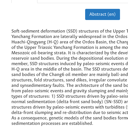
Abstract (en)
Soft-sediment deformation (SSD) structures of the Upper T
Yanchang Formation are laterally widespread in the Ordos 
Huachi-Qingyang (H-Q) area of the Ordos Basin, the Chan
of the Upper Triassic Yanchang Formation is among the mos
Mesozoic oil-bearing strata. It is characterized by the dev
reservoir sand bodies. During the depositional evolution o
member, SSD structures induced by paleo-seismic events d
H-Q area in the middle of the basin. The SSD structures de
sand bodies of the Chang6 oil member are mainly ball-and
structures, fold structures, sand dikes, irregular convolute 
and synsedimentary faults. The architecture of the sand b
from paleo-seismic events and gravity slumping and mainl
types of structures: 1) SSD structures driven by paleo-sei
normal sedimentation (delta front sand body) (SN-SSD) a
structures driven by paleo-seismic events with turbidites 
delta-front slumping and re-distribution due to seismic ac
As a consequence, genetic models of the sand bodies forme
sedimentation processes are established.