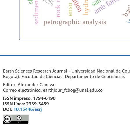
amb formati
rock mass
in
toc%
enso
petrographic analysis
Earth Sciences Research Journal - Universidad Nacional de Co
Bogotá). Facultad de Ciencias. Departamento de Geociencias
Editor: Alexander Caneva
Correo electrónico: earthjour_fcbog@unal.edu.co
ISSN impreso:
1794-6190
ISSN línea:
2339-3459
DOI:
10.15446/esrj