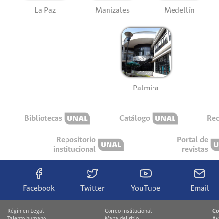
La Paz
Manizales
Medellín
Palmira
Bibliotecas
Catálogo
Rec
Repositorio
Portal de
institucional
revistas
Facebook
Twitter
YouTube
Email
Régimen Legal
Correo institucional
Co
Talento humano
Mapa del sitio
Av