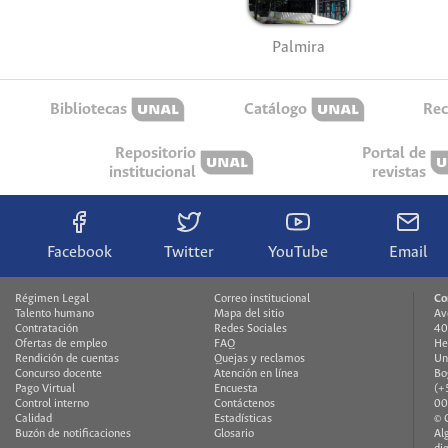
Palmira
Bibliotecas
Catálogo
Rec
Repositorio
Portal de
institucional
revistas
Facebook
Twitter
YouTube
Email
Régimen Legal
Correo institucional
Co
Talento humano
Mapa del sitio
Av
Contratación
Redes Sociales
40
Ofertas de empleo
FAQ
He
Rendición de cuentas
Quejas y reclamos
Un
Concurso docente
Atención en línea
Bo
Pago Virtual
Encuesta
(+
Control interno
Contáctenos
00
Calidad
Estadísticas
© 
Buzón de notificaciones
Glosario
Al