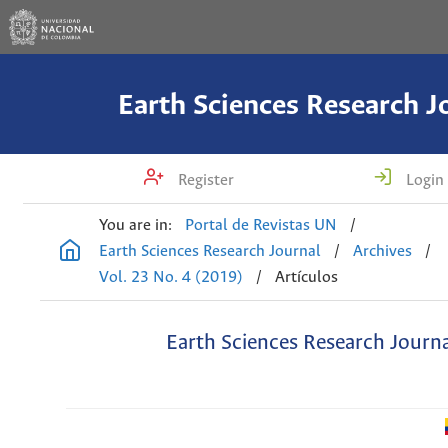
Earth Sciences Research J
Register
Login
You are in:
Portal de Revistas UN
/
Earth Sciences Research Journal
/
Archives
/
Vol. 23 No. 4 (2019)
/
Artículos
Earth Sciences Research Journ