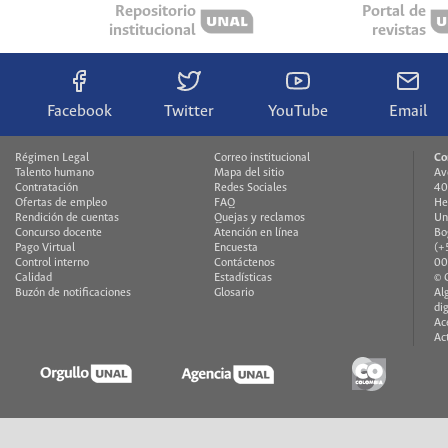
Repositorio
Portal de
institucional
revistas
Facebook
Twitter
YouTube
Email
Régimen Legal
Correo institucional
Co
Talento humano
Mapa del sitio
Av
Contratación
Redes Sociales
40
Ofertas de empleo
FAQ
He
Rendición de cuentas
Quejas y reclamos
Un
Concurso docente
Atención en línea
Bo
Pago Virtual
Encuesta
(+
Control interno
Contáctenos
00
Calidad
Estadísticas
© 
Buzón de notificaciones
Glosario
Al
di
Ac
Ac