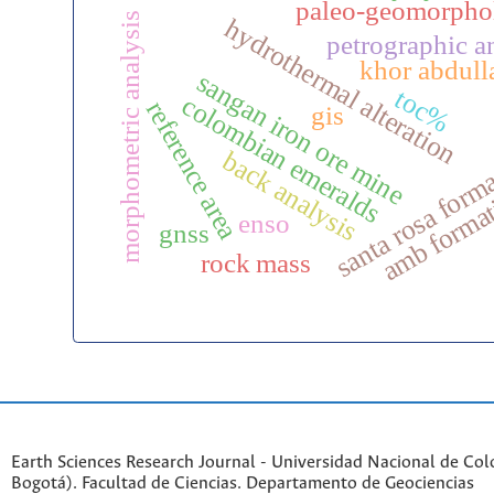
paleo-geomorpho
morphometric analysis
hydrothermal alteration
petrographic a
khor abdull
sangan iron ore mine
toc%
colombian emeralds
reference area
gis
santa rosa form
back analysis
amb forma
enso
gnss
rock mass
Earth Sciences Research Journal - Universidad Nacional de Co
Bogotá). Facultad de Ciencias. Departamento de Geociencias