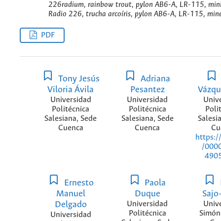
226radium, rainbow trout, pylon AB6-A, LR-115, mini
Radio 226, trucha arcoíris, pylon AB6-A, LR-115, miner
PDF
Tony Jesús
Adriana
Viloria Ávila
Pesantez
Vázqu
Universidad
Universidad
Univ
Politécnica
Politécnica
Poli
Salesiana, Sede
Salesiana, Sede
Salesi
Cuenca
Cuenca
Cu
https:/
/000
490
Ernesto
Paola
Manuel
Duque
Sajo
Delgado
Universidad
Univ
Politécnica
Simón 
Universidad