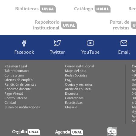
Bibliotecas
Catálogo
Rec
Repositorio
Portal de
institucional
revistas
Facebook
Twitter
YouTube
Email
Régimen Legal
Correo institucional
Co
Talento humano
Mapa del sitio
Av
Contratación
Redes Sociales
40
Ofertas de empleo
FAQ
He
Rendición de cuentas
Quejas y reclamos
Un
Concurso docente
Atención en línea
Bo
Pago Virtual
Encuesta
(+
Control interno
Contáctenos
00
Calidad
Estadísticas
© 
Buzón de notificaciones
Glosario
Al
di
Ac
Ac