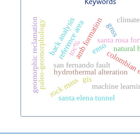
Keywords
climat
back analysis
amb formation
geomorphic reclamation
reference area
paleo-geomorphology
gnss
santa rosa fo
toc%
enso
natural 
colombian 
san fernando fault
hydrothermal alteration
gis
rock mass
machine learni
santa elena tunnel