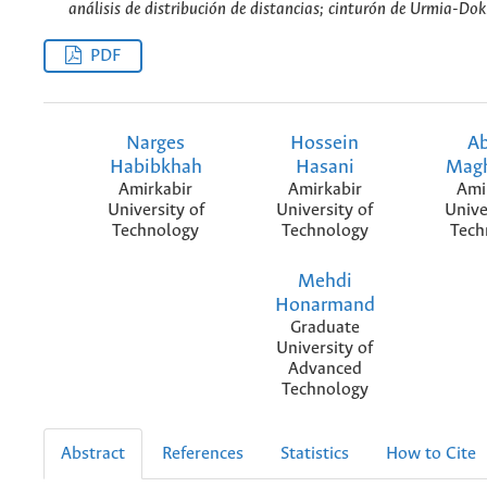
análisis de distribución de distancias; cinturón de Urmia-Dokh
PDF
Narges
Hossein
A
Habibkhah
Hasani
Mag
Amirkabir
Amirkabir
Ami
University of
University of
Unive
Technology
Technology
Tech
Mehdi
Honarmand
Graduate
University of
Advanced
Technology
Abstract
References
Statistics
How to Cite