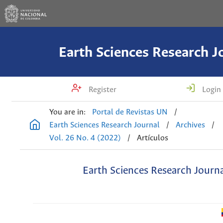
Earth Sciences Research J
Register
Login
You are in:
Portal de Revistas UN
/
Earth Sciences Research Journal
/
Archives
/
Vol. 26 No. 4 (2022)
/
Artículos
Earth Sciences Research Journ