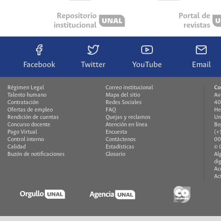
Repositorio
Portal de
institucional
revistas
Facebook
Twitter
YouTube
Email
Régimen Legal
Correo institucional
Co
Talento humano
Mapa del sitio
Av
Contratación
Redes Sociales
40
Ofertas de empleo
FAQ
He
Rendición de cuentas
Quejas y reclamos
Un
Concurso docente
Atención en línea
Bo
Pago Virtual
Encuesta
(+
Control interno
Contáctenos
00
Calidad
Estadísticas
© 
Buzón de notificaciones
Glosario
Al
di
Ac
Ac