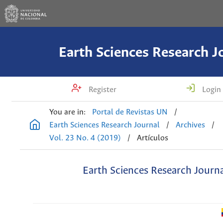
Earth Sciences Research J
Register
Login
You are in:
Portal de Revistas UN
/
Earth Sciences Research Journal
/
Archives
/
Vol. 23 No. 4 (2019)
/
Artículos
Earth Sciences Research Journ