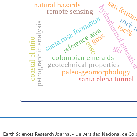
san fernan
natural hazards
hydrothermal alterati
remote sensing
santa rosa formation
rock 
petrographic analysis
toc%
reference area
gnss
coastal el niño
enso
gis
colombian emeralds
geotechnical properties
paleo-geomorphology
santa elena tunnel
Earth Sciences Research Journal - Universidad Nacional de Co