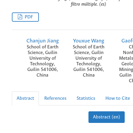
filtro múltiple. (es)
PDF
Chanjun Jiang
Youxue Wang
Gaof
School of Earth
School of Earth
C
Science, Guilin
Science, Guilin
Nonf
University of
University of
Metals
Technology,
Technology,
Geol
Guilin 541006,
Guilin 541006,
Mining
China
China
Guilin
C
Abstract
References
Statistics
How to Cite
Abstract (en)