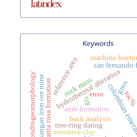
Keywords
machine learni
reference area
san fernando f
hydrothermal alteration
dendrogeomorphology
sangan iron ore mine
rock mass
santa rosa formation
gnss
colombian emer
toc
enso
gis
amb formation
back analysis
tree-ring dating
sensitive clay