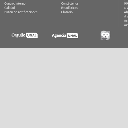
Control interno
Contáctenos
00
Calidad
Estadísticas
© 
Buzón de notificaciones
Glosario
Al
di
Ac
Ac