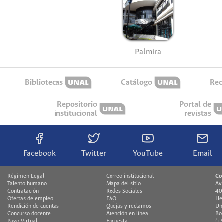
Palmira
Bibliotecas
Catálogo
Rec
Repositorio
Portal de
institucional
revistas
Facebook
Twitter
YouTube
Email
Régimen Legal
Correo institucional
Co
Talento humano
Mapa del sitio
Av
Contratación
Redes Sociales
40
Ofertas de empleo
FAQ
He
Rendición de cuentas
Quejas y reclamos
Un
Concurso docente
Atención en línea
Bo
Pago Virtual
Encuesta
(+