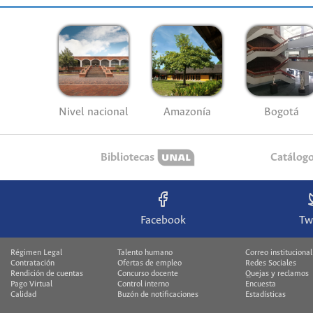
Nivel nacional
Amazonía
Bogotá
Bibliotecas
Catálog
Facebook
Tw
Régimen Legal
Talento humano
Correo institucional
Contratación
Ofertas de empleo
Redes Sociales
Rendición de cuentas
Concurso docente
Quejas y reclamos
Pago Virtual
Control interno
Encuesta
Calidad
Buzón de notificaciones
Estadísticas