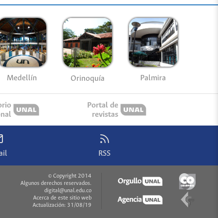
Medellín
Palmira
Orinoquía
orio
Portal de
onal
revistas
il
RSS
© Copyright 2014
Algunos derechos reservados.
digital@unal.edu.co
Acerca de este sitio web
Actualización: 31/08/19