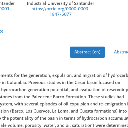
antander
Industrial University of Santander
-0001-
https://orcid.org/0000-0003-
1847-6077
te
Abstract (en)
Abstrac
ements for the generation, expulsion, and migration of hydrocar
 in Colombia. Previous studies in the Cesar basin focused on
, hydrocarbon generation potential, and evaluation of reservoir 
stones from the Paleocene Barco Formation. These studies had
ystem, with several episodes of oil expulsion and re-emigration 
ssion (Barco, Los Cuervos, La Loma, and Cuesta formations) into
fy the potentiality of the basin in terms of hydrocarbon accumula
ale volume, porosity, water, and oil saturation) were determine