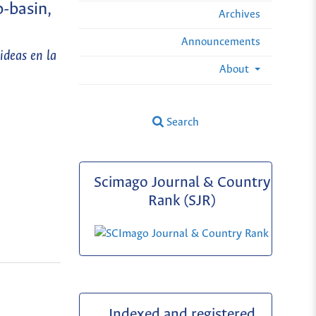
b-basin,
Archives
Announcements
ideas en la
About
Search
Scimago Journal & Country
Rank (SJR)
Indexed and registered