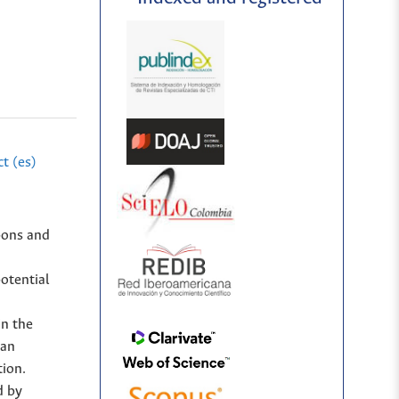
t (es)
bons and
potential
in the
 an
tion.
d by