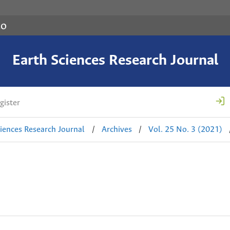
co
Earth Sciences Research Journal
gister
ciences Research Journal
/
Archives
/
Vol. 25 No. 3 (2021)