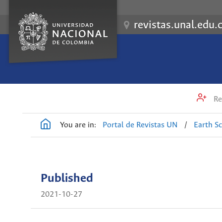
revistas.unal.edu.
Re
You are in:
Portal de Revistas UN
/
Earth S
Published
2021-10-27