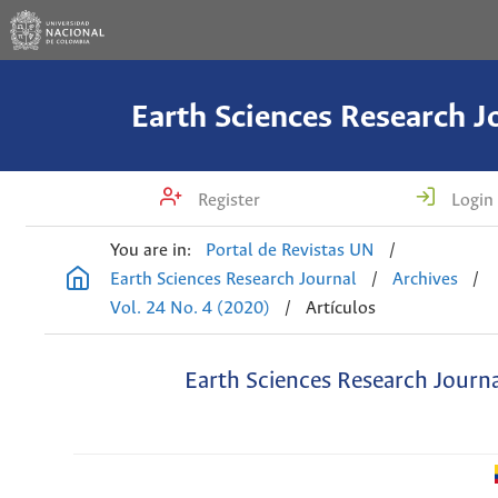
Earth Sciences Research J
Register
Login
You are in:
Portal de Revistas UN
/
Earth Sciences Research Journal
/
Archives
/
Vol. 24 No. 4 (2020)
/
Artículos
Earth Sciences Research Journ