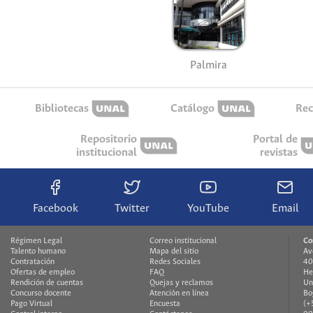
Palmira
Bibliotecas
Catálogo
Rec
Repositorio
Portal de
institucional
revistas
Facebook
Twitter
YouTube
Email
Régimen Legal
Correo institucional
Co
Talento humano
Mapa del sitio
Av
Contratación
Redes Sociales
40
Ofertas de empleo
FAQ
He
Rendición de cuentas
Quejas y reclamos
Un
Concurso docente
Atención en línea
Bo
Pago Virtual
Encuesta
(+