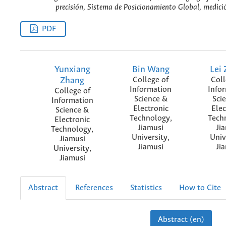
precisión, Sistema de Posicionamiento Global, medici
PDF
Yunxiang
Bin Wang
Lei
Zhang
College of
Coll
Information
Info
College of
Science &
Sci
Information
Electronic
Elec
Science &
Technology,
Tech
Electronic
Jiamusi
Ji
Technology,
University,
Univ
Jiamusi
Jiamusi
Ji
University,
Jiamusi
Abstract
References
Statistics
How to Cite
Abstract (en)