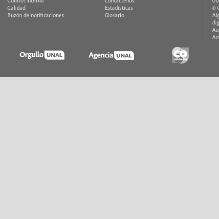
Control interno
Contáctenos
00
Calidad
Estadísticas
© 
Buzón de notificaciones
Glosario
Al
di
Ac
Ac