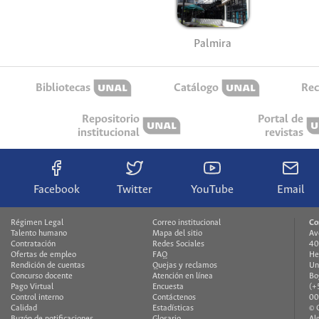
Palmira
Bibliotecas
Catálogo
Rec
Repositorio
Portal de
institucional
revistas
Facebook
Twitter
YouTube
Email
Régimen Legal
Correo institucional
Co
Talento humano
Mapa del sitio
Av
Contratación
Redes Sociales
40
Ofertas de empleo
FAQ
He
Rendición de cuentas
Quejas y reclamos
Un
Concurso docente
Atención en línea
Bo
Pago Virtual
Encuesta
(+
Control interno
Contáctenos
00
Calidad
Estadísticas
© 