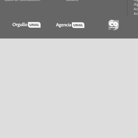
Buzón de notificaciones
Glosario
Al
di
Ac
Ac