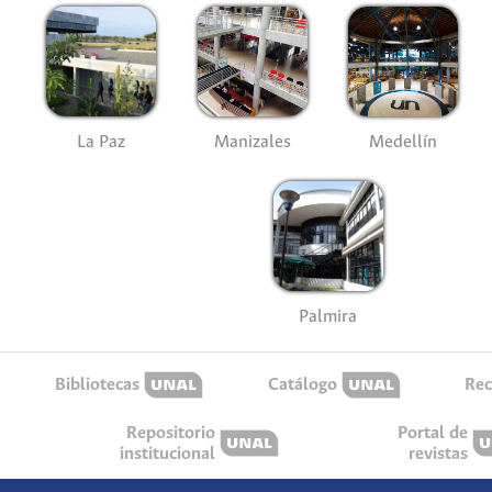
La Paz
Manizales
Medellín
Palmira
Bibliotecas
Catálogo
Rec
Repositorio
Portal de
institucional
revistas