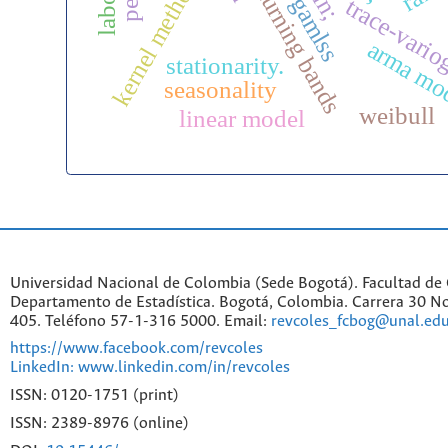
kernel methods;
nln;
turning bands
gamlss
trace-vari
arma mo
stationarity.
seasonality
weibull
linear model
Universidad Nacional de Colombia (Sede Bogotá). Facultad de 
Departamento de Estadística. Bogotá, Colombia. Carrera 30 No
405. Teléfono 57-1-316 5000. Email:
revcoles_fcbog@unal.edu
https://www.facebook.com/revcoles
LinkedIn: www.linkedin.com/in/revcoles
ISSN: 0120-1751 (print)
ISSN: 2389-8976 (online)