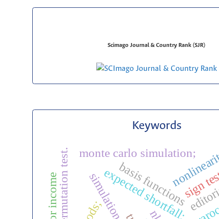
Scimago Journal & Country Rank (SJR)
Keywords
monte carlo simulation;
permutation test.
nonlineari
basis functions
expected shortfall;
sign tes
simulation
labor income
editor
raro