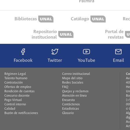
Palmira
Bibliotecas
Catálogo
Rec
Repositorio
Portal de
institucional
revistas
Facebook
Twitter
YouTube
Email
Régimen Legal
Correo institucional
Co
Talento humano
Mapa del sitio
Av
Contratación
Redes Sociales
40
Ofertas de empleo
FAQ
He
Rendición de cuentas
Quejas y reclamos
Un
Concurso docente
Atención en línea
Bo
Pago Virtual
Encuesta
(+
Control interno
Contáctenos
00
Calidad
Estadísticas
© 
Buzón de notificaciones
Glosario
Al
di
Ac
Ac