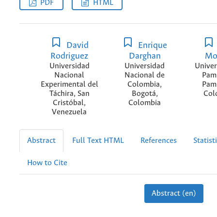
PDF
HTML
David
Enrique
Rodriguez
Darghan
Mo
Universidad
Universidad
Univer
Nacional
Nacional de
Pam
Experimental del
Colombia,
Pam
Táchira, San
Bogotá,
Col
Cristóbal,
Colombia
Venezuela
Abstract
Full Text HTML
References
Statist
How to Cite
Abstract (en)