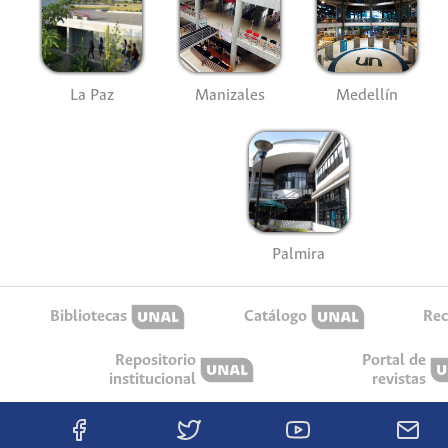
La Paz
Manizales
Medellín
Palmira
Bibliotecas
Catálogo
Rec
Repositorio
Portal de
institucional
revistas