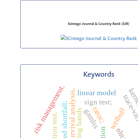
Scimago Journal & Country Rank (SJR)
Keywords
risk management.
kerne
survival analysis.
linear model
trace-v
sign test;
expected shortfall;
raroc;
weibull
gamlss
turning bands
permutation test.
nln;