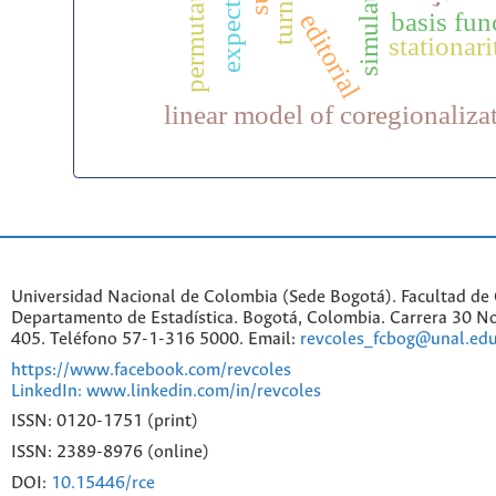
simulation
basis fun
editorial
stationari
linear model of coregionaliza
Universidad Nacional de Colombia (Sede Bogotá). Facultad de 
Departamento de Estadística. Bogotá, Colombia. Carrera 30 No
405. Teléfono 57-1-316 5000. Email:
revcoles_fcbog@unal.edu
https://www.facebook.com/revcoles
LinkedIn: www.linkedin.com/in/revcoles
ISSN: 0120-1751 (print)
ISSN: 2389-8976 (online)
DOI:
10.15446/rce