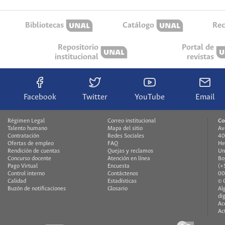
Bibliotecas
Catálogo
Rec
Repositorio
Portal de
institucional
revistas
Facebook
Twitter
YouTube
Email
Régimen Legal
Correo institucional
Co
Talento humano
Mapa del sitio
Av
Contratación
Redes Sociales
40
Ofertas de empleo
FAQ
He
Rendición de cuentas
Quejas y reclamos
Un
Concurso docente
Atención en línea
Bo
Pago Virtual
Encuesta
(+
Control interno
Contáctenos
00
Calidad
Estadísticas
© 
Buzón de notificaciones
Glosario
Al
di
Ac
Ac