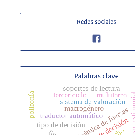
Redes sociales
Palabras clave
soportes de lectura
polifonía
tercer ciclo
multitarea
discurso testi
sistema de valoración
macrogénero
dinámica de fuerzas
traductor automático
toma de decisión
tipo de decisión