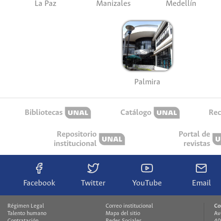
La Paz
Manizales
Medellín
Palmira
Bibliotecas
Catálogo
Rec
Repositorio
Portal de
institucional
revistas
Facebook
Twitter
YouTube
Email
Régimen Legal
Correo institucional
Co
Talento humano
Mapa del sitio
Av