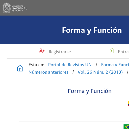
Forma y Función
Registrarse
Entra
Está en:
Portal de Revistas UN
/
Forma y Func
Números anteriores
/
Vol. 26 Núm. 2 (2013)
/
Forma y Función