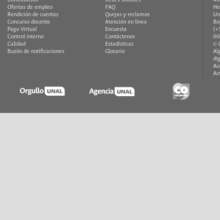
Contratación
Redes Sociales
40
Ofertas de empleo
FAQ
He
Rendición de cuentas
Quejas y reclamos
Un
Concurso docente
Atención en línea
Bo
Pago Virtual
Encuesta
(+
Control interno
Contáctenos
00
Calidad
Estadísticas
© 
Buzón de notificaciones
Glosario
Al
di
Ac
Ac