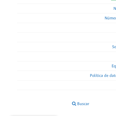
N
Númer
So
Eq
Política de da
Buscar