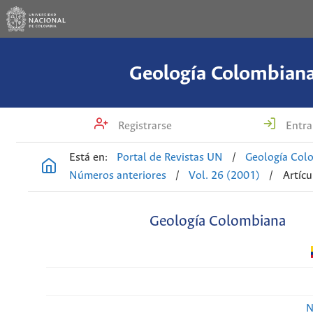
Geología Colombian
Registrarse
Entra
Está en:
Portal de Revistas UN
/
Geología Col
Números anteriores
/
Vol. 26 (2001)
/
Artícu
Geología Colombiana
N