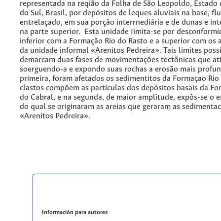
representada na reqião da Folha de São Leopoldo, Estado
do Sul, Brasil, por depósitos de leques aluviais na base, flu
entrelaçado, em sua porção interrnediária e de dunas e int
na parte superior. Esta unidade Iimita-se por desconformi
inferior com a Formação Rio do Rasto e a superior com os a
da unidade informal «Arenitos Pedreira». Tais limites pos
demarcam duas fases de movimentaçőes tectônicas que ati
soerguendo-a e expondo suas rochas a erosão mais profu
primeira, foram afetados os sedimentitos da Formaçao Rio 
clastos compőem as partículas dos depósitos basais da F
do Cabral, e na segunda, de maior amplitude, expôs-se o
do qual se originaram as areias que geraram as sedimentac
«Arenitos Pedreira».
Información para autores