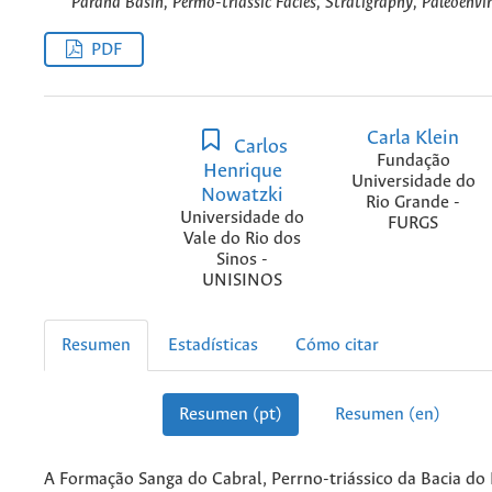
Paraná Basin, Permo-triassic Facies, Stratigraphy, Paleoenv
PDF
Carla Klein
Carlos
Fundação
Henrique
Universidade do
Nowatzki
Rio Grande -
Universidade do
FURGS
Vale do Rio dos
Sinos -
UNISINOS
Resumen
Estadísticas
Cómo citar
Resumen (pt)
Resumen (en)
A Formação Sanga do Cabral, Perrno-triássico da Bacia do 