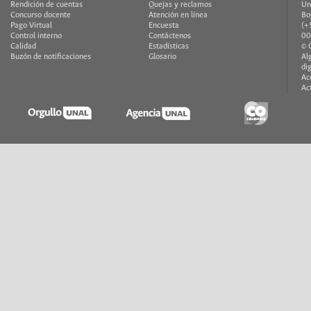
Rendición de cuentas
Quejas y reclamos
Un
Concurso docente
Atención en línea
Bo
Pago Virtual
Encuesta
(+
Control interno
Contáctenos
00
Calidad
Estadísticas
© 
Buzón de notificaciones
Glosario
Al
di
Ac
Ac