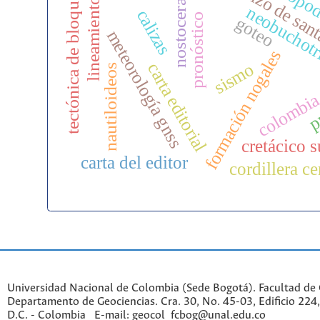
macizo de san
g
tectónica de bloques
lineamientos
nostoceras
neobuchotr
calizas
pronóstico
goteo
meteorología gnss
formación nogales
sismo
carta editorial
nautiloideos
p
colombi
cretácico s
carta del editor
cordillera ce
Universidad Nacional de Colombia (Sede Bogotá). Facultad de 
Departamento de Geociencias. Cra. 30, No. 45-03, Edificio 224,
D.C. - Colombia E-mail: geocol_fcbog@unal.edu.co