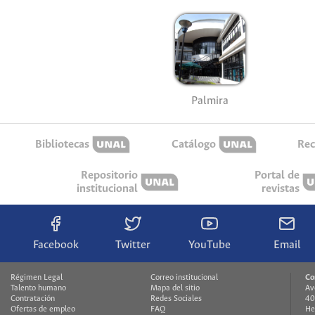
Palmira
Bibliotecas
Catálogo
Rec
Repositorio
Portal de
institucional
revistas
Facebook
Twitter
YouTube
Email
Régimen Legal
Correo institucional
Co
Talento humano
Mapa del sitio
Av
Contratación
Redes Sociales
40
Ofertas de empleo
FAQ
He