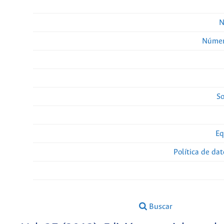
N
Númer
So
Eq
Política de da
Buscar