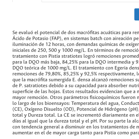
Se evaluó el potencial de dos macrófitas acuáticas para re
Ácido de Potasio (FAP), en sistemas batch con aireación p
iluminación de 12 horas, con demandas químicas de oxígen
iniciales de 250, 500 y 1000 mg/L. En términos de remoci
tratamiento con Pistia stratiotes logró remociones prome
para la DQO más baja, 84,25% para la DQO intermedia y 9
DQO teórica de 1000 mg/L. El tratamiento con Egeria den
remociones de 79,80%, 85,25% y 92,5% respectivamente, lo
que la macrófita sumergida E. densa alcanzó remociones su
de P. satratiotes debido a su capacidad para absorber nutr
superficie de las hojas. Estos resultados evidencian que 
mayor remoción. Otros parámetros fisicoquímicos fueron 
lo largo de los bioensayos: Temperatura del agua, Conduct
(CE), Oxígeno Disuelto (OD), Potencial de Hidrógeno (pH),
total y Dureza total. La CE se incrementó diariamente en e
días al igual que la dureza total y el pH. Por su parte la al
con tendencia general a disminuir en los tratamientos de 
aumentar en el de mayor carga tanto para Pistia como para