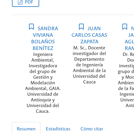
PDF
SANDRA
JUAN
N
VIVIANA
CARLOS CASAS
J
BOLAÑOS
ZAPATA
AG
BENÍTEZ
M. Sc., Docente
RA
investigador del
Ingeniera
Dr. Re
Departamento
Ambiental,
Do
de Ingeniería
Investigadora
investi
Ambiental de la
del grupo de
grupo d
Universidad del
Gestión y
y Mod
Cauca
Modelación
Ambient
Ambiental, GAIA.
de la F
Universidad de
Ingenie
Antioquia y
Univer
Universidad del
Ant
Cauca.
Resumen
Estadísticas
Cómo citar