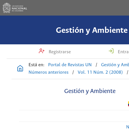
Gestión y Ambiente
Registrarse
Entra
Está en:
Portal de Revistas UN
/
Gestión y Am
Números anteriores
/
Vol. 11 Núm. 2 (2008)
/
Gestión y Ambiente
N