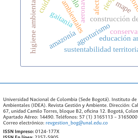
variables ambientales
c
cuidado
aeronaves
afectos
higiene ambiental
mape
gaitania
construcción d
agroturismo
conserva
amazonía
educación a
sustentabilidad territori
Universidad Nacional de Colombia (Sede Bogotá). Instituto de
Ambientales (IDEA). Revista Gestión y Ambiente. Dirección: C
67, unidad Camilo Torres, bloque B2, oficina 12. Bogotá, Colo
Apartado Aéreo: 14490. Teléfonos: 57 (1) 3165113 – 3165000
Correo electrónico:
revgestion_bog@unal.edu.co
ISSN Impreso:
0124-177X
ISSN En línea:
2357-5905