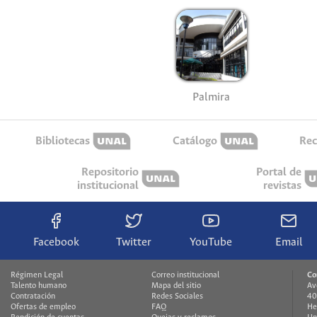
Palmira
Bibliotecas
Catálogo
Rec
Repositorio
Portal de
institucional
revistas
Facebook
Twitter
YouTube
Email
Régimen Legal
Correo institucional
Co
Talento humano
Mapa del sitio
Av
Contratación
Redes Sociales
40
Ofertas de empleo
FAQ
He