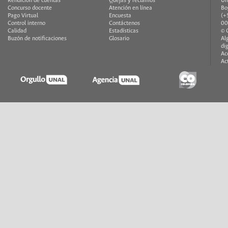
Rendición de cuentas
Quejas y reclamos
Un
Concurso docente
Atención en línea
Bo
Pago Virtual
Encuesta
(+
Control interno
Contáctenos
00
Calidad
Estadísticas
© 
Buzón de notificaciones
Glosario
Al
di
Ac
Ac