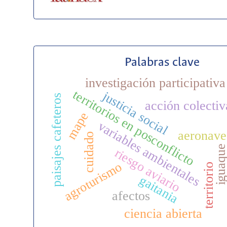
Palabras clave
investigación participativa
territorios en posconflicto
justicia social
paisajes cafeteros
acción colectiv
mape
variables ambientales
aeronave
cuidado
iguaqu
riesgo aviario
agroturismo
territorio
gaitania
afectos
ciencia abierta