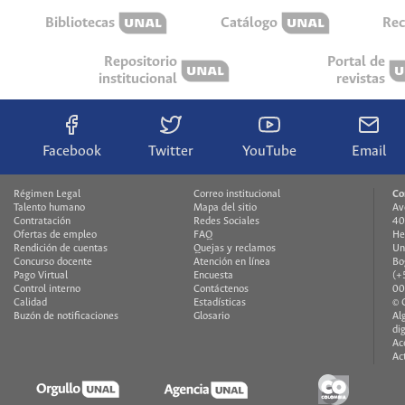
Bibliotecas
Catálogo
Rec
Repositorio
Portal de
institucional
revistas
Facebook
Twitter
YouTube
Email
Régimen Legal
Correo institucional
Co
Talento humano
Mapa del sitio
Av
Contratación
Redes Sociales
40
Ofertas de empleo
FAQ
He
Rendición de cuentas
Quejas y reclamos
Un
Concurso docente
Atención en línea
Bo
Pago Virtual
Encuesta
(+
Control interno
Contáctenos
00
Calidad
Estadísticas
© 
Buzón de notificaciones
Glosario
Al
di
Ac
Ac