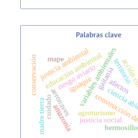
Palabras clave
variables ambientales
justicia ambiental
educación ambiental
conservación
mape
acción c
territorio
riesgo aviario
gaitania
iguaque
afectos
ciencia abi
aeronaves
construcción d
cuidado
madre tierra
amazonía
agroturismo
justicia social
hermosill