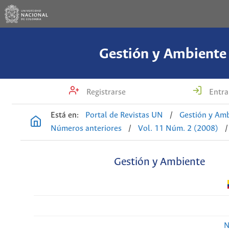
Gestión y Ambiente
Registrarse
Entra
Está en:
Portal de Revistas UN
/
Gestión y Am
Números anteriores
/
Vol. 11 Núm. 2 (2008)
/
Gestión y Ambiente
N