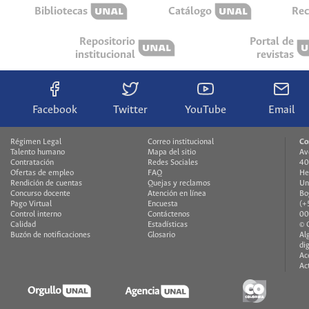
Bibliotecas
Catálogo
Rec
Repositorio
Portal de
institucional
revistas
Facebook
Twitter
YouTube
Email
Régimen Legal
Correo institucional
Co
Talento humano
Mapa del sitio
Av
Contratación
Redes Sociales
40
Ofertas de empleo
FAQ
He
Rendición de cuentas
Quejas y reclamos
Un
Concurso docente
Atención en línea
Bo
Pago Virtual
Encuesta
(+
Control interno
Contáctenos
00
Calidad
Estadísticas
© 
Buzón de notificaciones
Glosario
Al
di
Ac
Ac