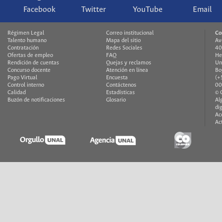
Facebook
Twitter
YouTube
Email
Régimen Legal
Correo institucional
Co
Talento humano
Mapa del sitio
Av
Contratación
Redes Sociales
40
Ofertas de empleo
FAQ
He
Rendición de cuentas
Quejas y reclamos
Un
Concurso docente
Atención en línea
Bo
Pago Virtual
Encuesta
(+
Control interno
Contáctenos
00
Calidad
Estadísticas
© 
Buzón de notificaciones
Glosario
Al
di
Ac
Ac