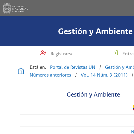
Gestión y Ambiente
Registrarse
Entra
Está en:
Portal de Revistas UN
/
Gestión y Am
Números anteriores
/
Vol. 14 Núm. 3 (2011)
/
Gestión y Ambiente
N