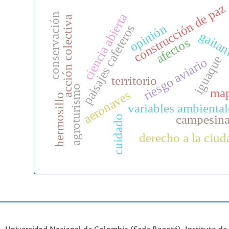
construcción de paz
ciencia abierta
conservación
acción colectiva
opinión
paisajes cafeteros
gaitan
afectos
iguaque
riesgo aviario
territorio
agroturismo
ma
aeronaves
hermosillo
variables ambiental
campesin
cuidado
derecho a la ciud