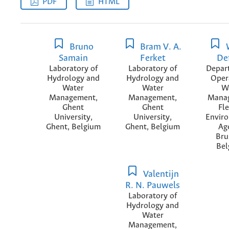
PDF
HTML
Bruno
Bram V. A.
Samain
Ferket
De
Laboratory of
Laboratory of
Depar
Hydrology and
Hydrology and
Oper
Water
Water
W
Management,
Management,
Mana
Ghent
Ghent
Fl
University,
University,
Envir
Ghent, Belgium
Ghent, Belgium
Ag
Bru
Bel
Valentijn
R. N. Pauwels
Laboratory of
Hydrology and
Water
Management,