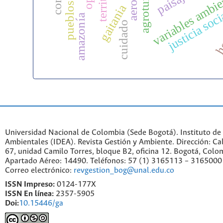
agroturismo
variables ambie
gaitania
he
justicia soc
amazonía
cuidado
Universidad Nacional de Colombia (Sede Bogotá). Instituto de
Ambientales (IDEA). Revista Gestión y Ambiente. Dirección: C
67, unidad Camilo Torres, bloque B2, oficina 12. Bogotá, Colo
Apartado Aéreo: 14490. Teléfonos: 57 (1) 3165113 – 3165000
Correo electrónico:
revgestion_bog@unal.edu.co
ISSN Impreso:
0124-177X
ISSN En línea:
2357-5905
Doi:
10.15446/ga