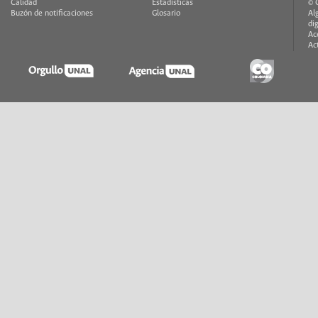
Calidad
Estadísticas
© 
Buzón de notificaciones
Glosario
Al
di
Ac
Ac