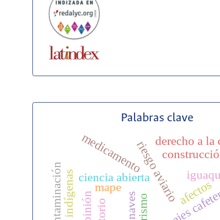
Palabras clave
medicamento
derecho a la
riesgo aviario
construcció
contaminación
iguaq
pueblos indígenas
ciencia abierta
afectos
mape
paisajes cafet
opinión
aeronaves
territorio