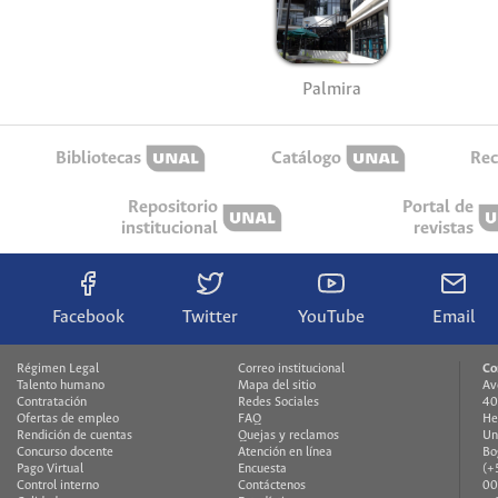
Palmira
Bibliotecas
Catálogo
Rec
Repositorio
Portal de
institucional
revistas
Facebook
Twitter
YouTube
Email
Régimen Legal
Correo institucional
Co
Talento humano
Mapa del sitio
Av
Contratación
Redes Sociales
40
Ofertas de empleo
FAQ
He
Rendición de cuentas
Quejas y reclamos
Un
Concurso docente
Atención en línea
Bo
Pago Virtual
Encuesta
(+
Control interno
Contáctenos
00