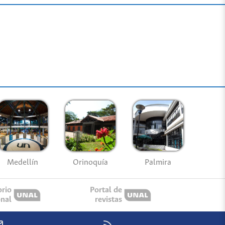
Medellín
Palmira
Orinoquía
orio
Portal de
onal
revistas