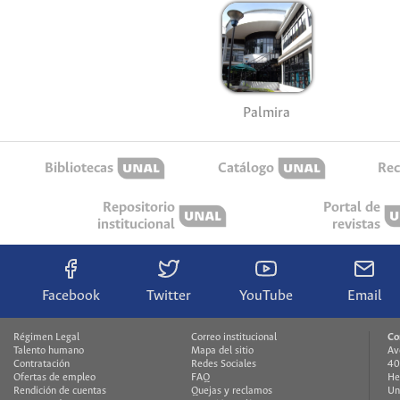
Palmira
Bibliotecas
Catálogo
Rec
Repositorio
Portal de
institucional
revistas
Facebook
Twitter
YouTube
Email
Régimen Legal
Correo institucional
Co
Talento humano
Mapa del sitio
Av
Contratación
Redes Sociales
40
Ofertas de empleo
FAQ
He
Rendición de cuentas
Quejas y reclamos
Un