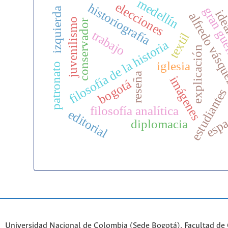
medellín
elecciones
historiografía
gran gu
izquierda
ide
alfredo vásq
juvenilismo
conservador
trabajo
textil
filosofía de la historia
explicación
iglesia
patronato
reseña
imágenes
bogotá
estudiante
filosofía analítica
editorial
espa
diplomacia
Universidad Nacional de Colombia (Sede Bogotá). Facultad de