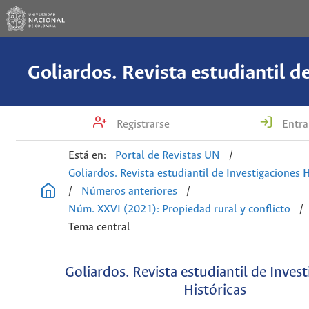
Registrarse
Entra
Está en:
Portal de Revistas UN
/
Goliardos. Revista estudiantil de Investigaciones H
/
Números anteriores
/
Núm. XXVI (2021): Propiedad rural y conflicto
/
Tema central
Goliardos. Revista estudiantil de Inves
Históricas