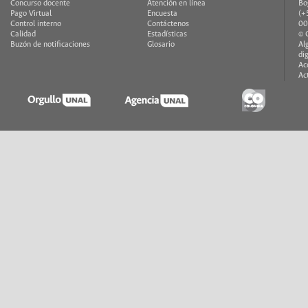
Concurso docente
Atención en línea
Bo
Pago Virtual
Encuesta
(+
Control interno
Contáctenos
00
Calidad
Estadísticas
© 
Buzón de notificaciones
Glosario
Al
di
Ac
Ac