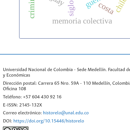
siglo xx
chile
costa
memoria colectiva
Universidad Nacional de Colombia - Sede Medellín. Facultad 
y Económicas
Dirección postal: Carrera 65 Nro. 59A - 110 Medellín, Colombia.
Oficina 108
Teléfono: +57 604 430 92 16
E-ISSN: 2145-132X
Correo electrónico:
historelo@unal.edu.co
DOI:
https://doi.org/10.15446/historelo