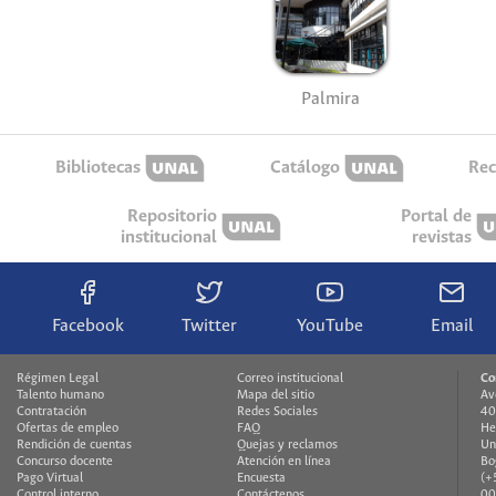
Palmira
Bibliotecas
Catálogo
Rec
Repositorio
Portal de
institucional
revistas
Facebook
Twitter
YouTube
Email
Régimen Legal
Correo institucional
Co
Talento humano
Mapa del sitio
Av
Contratación
Redes Sociales
40
Ofertas de empleo
FAQ
He
Rendición de cuentas
Quejas y reclamos
Un
Concurso docente
Atención en línea
Bo
Pago Virtual
Encuesta
(+
Control interno
Contáctenos
00