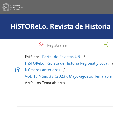
Registrarse
Está en:
Portal de Revistas UN
/
HiSTOReLo. Revista de Historia Regional y Local
Números anteriores
/
Vol. 15 Núm. 33 (2023): Mayo-agosto. Tema abie
Artículos Tema abierto