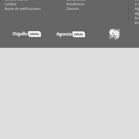
Calidad
Estadísticas
© 
Buzón de notificaciones
Glosario
Al
di
Ac
Ac