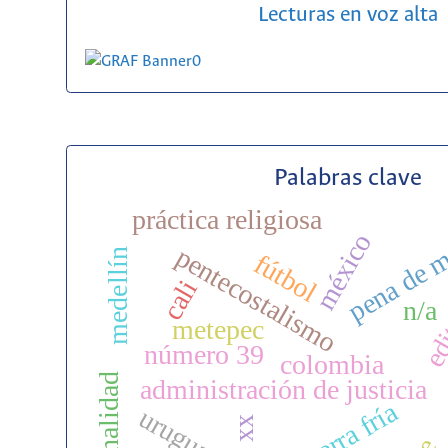
Lecturas en voz alta
Palabras clave
práctica religiosa
pena de m
méxico
pentecostalismo
medellín
fútbol
cali
edi
n/a
metepec
número 39
colombia
d
criminalidad
administración de justicia
guerra fría
uruguay