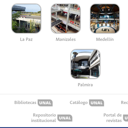
La Paz
Manizales
Medellín
Palmira
Bibliotecas
Catálogo
Rec
Repositorio
Portal de
institucional
revistas