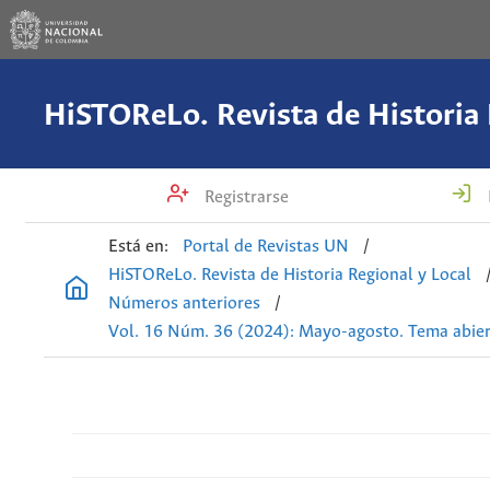
Registrarse
Está en:
Portal de Revistas UN
/
HiSTOReLo. Revista de Historia Regional y Local
Números anteriores
/
Vol. 16 Núm. 36 (2024): Mayo-agosto. Tema abie