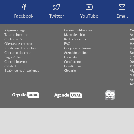
Facebook
Twitter
YouTube
Email
Régimen Legal
Correo institucional
Co
Talento humano
Mapa del sitio
Av
Contratación
Redes Sociales
40
Ofertas de empleo
FAQ
He
Rendición de cuentas
Quejas y reclamos
Un
Concurso docente
Atención en línea
Bo
Pago Virtual
Encuesta
(+
Control interno
Contáctenos
00
Calidad
Estadísticas
© 
Buzón de notificaciones
Glosario
Al
di
Ac
Ac