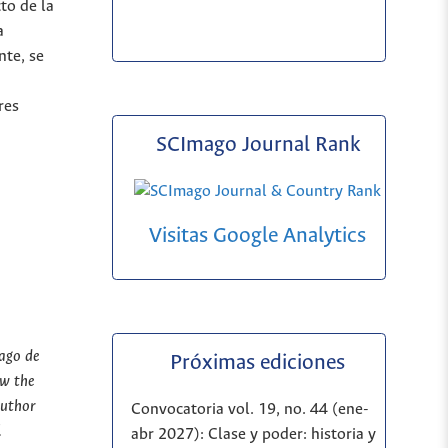
to de la
a
nte, se
res
SCImago Journal Rank
Visitas Google Analytics
iago de
Próximas ediciones
ow the
author
Convocatoria vol. 19, no. 44 (ene-
l
abr 2027): Clase y poder: historia y