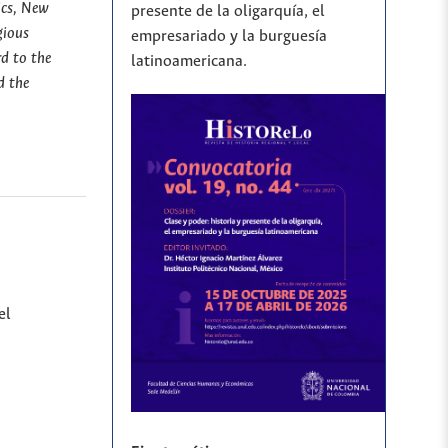
tics, New
presente de la oligarquía, el
gious
empresariado y la burguesía
rd to the
latinoamericana.
d the
el