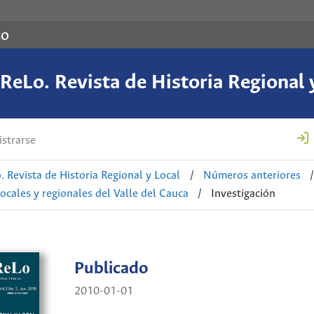
co
eLo. Revista de Historia Regional 
strarse
 Revista de Historia Regional y Local
/
Números anteriores
/
locales y regionales del Valle del Cauca
/
Investigación
Publicado
2010-01-01