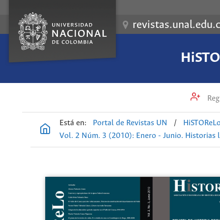
revistas.unal.edu.
HiSTOR
Regi
Está en:
Portal de Revistas UN
/
HiSTOReLo.
Vol. 2 Núm. 3 (2010): Enero - Junio. Historias 