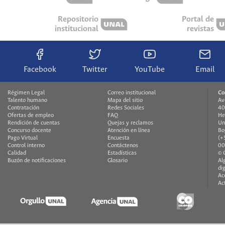
Repositorio
Portal de
institucional
revistas
Facebook
Twitter
YouTube
Email
Régimen Legal
Correo institucional
Co
Talento humano
Mapa del sitio
Av
Contratación
Redes Sociales
40
Ofertas de empleo
FAQ
He
Rendición de cuentas
Quejas y reclamos
Un
Concurso docente
Atención en línea
Bo
Pago Virtual
Encuesta
(+
Control interno
Contáctenos
00
Calidad
Estadísticas
© 
Buzón de notificaciones
Glosario
Al
di
Ac
Ac