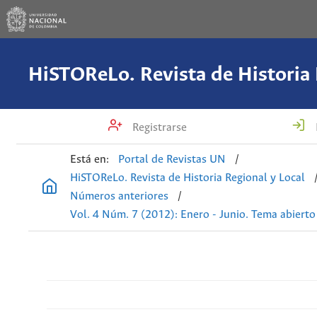
Registrarse
Está en:
Portal de Revistas UN
/
HiSTOReLo. Revista de Historia Regional y Local
Números anteriores
/
Vol. 4 Núm. 7 (2012): Enero - Junio. Tema abierto