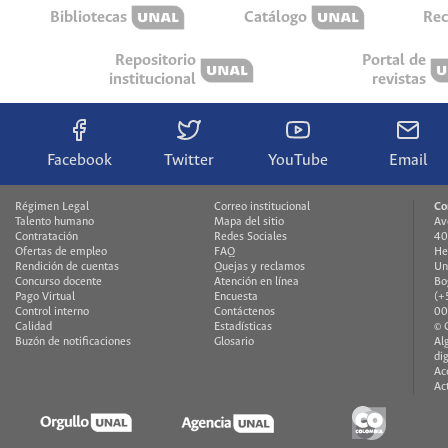
Bibliotecas
Catálogo
Rec
Repositorio
Portal de
institucional
revistas
Facebook
Twitter
YouTube
Email
Régimen Legal
Correo institucional
Co
Talento humano
Mapa del sitio
Av
Contratación
Redes Sociales
40
Ofertas de empleo
FAQ
He
Rendición de cuentas
Quejas y reclamos
Un
Concurso docente
Atención en línea
Bo
Pago Virtual
Encuesta
(+
Control interno
Contáctenos
00
Calidad
Estadísticas
© 
Buzón de notificaciones
Glosario
Al
di
Ac
Ac