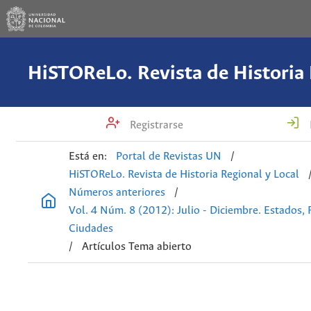
Registrarse
Está en:
Portal de Revistas UN
/
HiSTOReLo. Revista de Historia Regional y Local
Números anteriores
/
Vol. 4 Núm. 8 (2012): Julio - Diciembre. Estados, 
Ciudades
/
Artículos Tema abierto