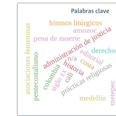
Palabras clave
himnos litúrgicos
asociaciones femeninas
c
administración de justicia
amozoc
pena de muerte
derecho
editorial
pentecostalismo
n/a
costa
historia
prácticas religiosas
colombia
siglo xx
cali
metepec
medellín