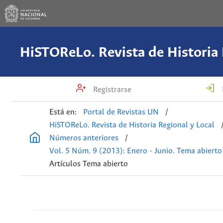
Registrarse
Está en:
Portal de Revistas UN
/
HiSTOReLo. Revista de Historia Regional y Local
Números anteriores
/
Vol. 5 Núm. 9 (2013): Enero - Junio. Tema abierto
Artículos Tema abierto