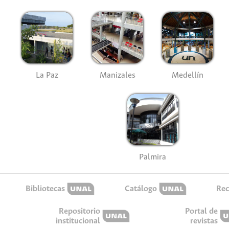
La Paz
Manizales
Medellín
Palmira
Bibliotecas
Catálogo
Rec
Repositorio
Portal de
institucional
revistas