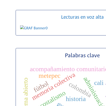
Lecturas en voz alta
Palabras clave
acompañamiento comunitari
memoria colectiva
metepec
tema abierto
d
cali
fútbol
colombia
pentecostalismo
historia