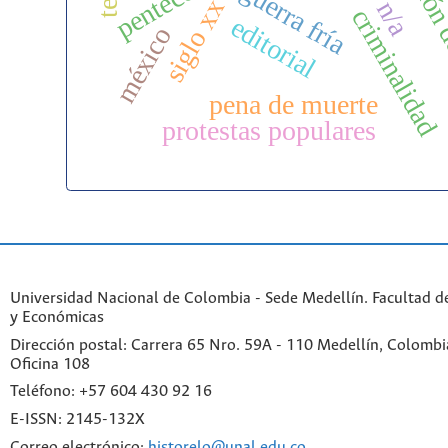
administración 
guerra fría
siglo xx
n/a
criminalidad
editorial
méxico
pena de muerte
protestas populares
Universidad Nacional de Colombia - Sede Medellín. Facultad 
y Económicas
Dirección postal: Carrera 65 Nro. 59A - 110 Medellín, Colombia.
Oficina 108
Teléfono: +57 604 430 92 16
E-ISSN: 2145-132X
Correo electrónico:
historelo@unal.edu.co