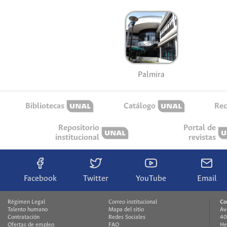
Palmira
Bibliotecas
Catálogo
Rec
Repositorio
Portal de
institucional
revistas
Facebook
Twitter
YouTube
Email
Régimen Legal
Correo institucional
Co
Talento humano
Mapa del sitio
Av
Contratación
Redes Sociales
40
Ofertas de empleo
FAQ
He