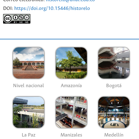
DOI:
https://doi.org/10.15446/historelo
Nivel nacional
Amazonía
Bogotá
La Paz
Manizales
Medellín