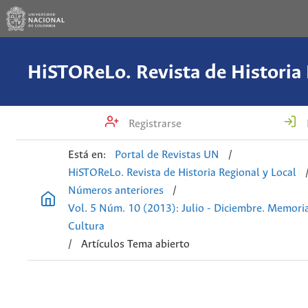
Registrarse
Está en:
Portal de Revistas UN
/
HiSTOReLo. Revista de Historia Regional y Local
Números anteriores
/
Vol. 5 Núm. 10 (2013): Julio - Diciembre. Memoria
Cultura
/
Artículos Tema abierto