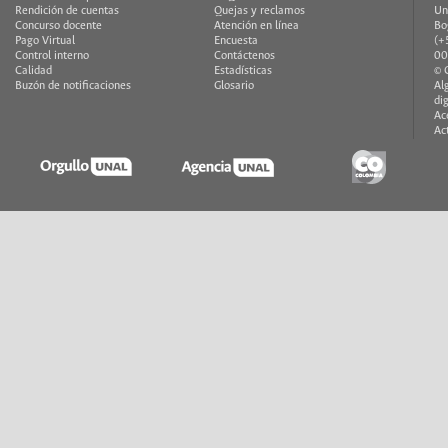
Rendición de cuentas
Quejas y reclamos
Un
Concurso docente
Atención en línea
Bo
Pago Virtual
Encuesta
(+
Control interno
Contáctenos
00
Calidad
Estadísticas
© 
Buzón de notificaciones
Glosario
Al
di
Ac
Ac