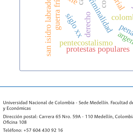
criminalidad
san isidro labrador
guerra fría
siglo xx
derecho
colom
pena
arge
pentecostalismo
protestas populares
Universidad Nacional de Colombia - Sede Medellín. Facultad 
y Económicas
Dirección postal: Carrera 65 Nro. 59A - 110 Medellín, Colombia.
Oficina 108
Teléfono: +57 604 430 92 16