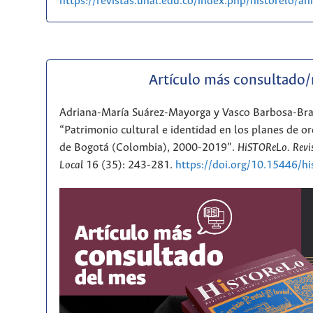
https://revistas.unal.edu.co/index.php/historelo/
Artículo más consultado
Adriana-María Suárez-Mayorga y Vasco Barbosa-Br
“Patrimonio cultural e identidad en los planes de or
de Bogotá (Colombia), 2000-2019”.
HiSTOReLo. Revis
Local
16 (35): 243-281.
https://doi.org/10.15446/h