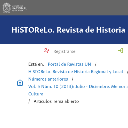
Registrarse
Está en:
Portal de Revistas UN
/
HiSTOReLo. Revista de Historia Regional y Local
Números anteriores
/
Vol. 5 Núm. 10 (2013): Julio - Diciembre. Memoria
Cultura
/
Artículos Tema abierto