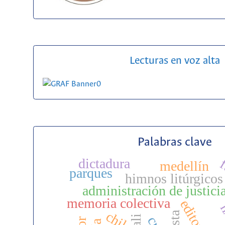
Lecturas en voz alta
Palabras clave
dictadura
f
medellín
parques
himnos litúrgicos
administración de justici
memoria colectiva
editorial
h
n
chile
costa
cali