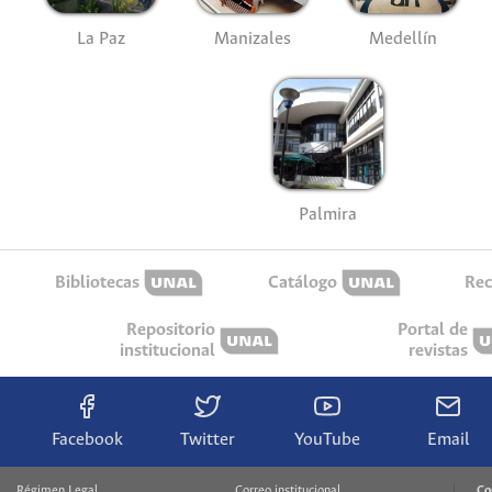
La Paz
Manizales
Medellín
Palmira
Bibliotecas
Catálogo
Rec
Repositorio
Portal de
institucional
revistas
Facebook
Twitter
YouTube
Email
Régimen Legal
Correo institucional
Co