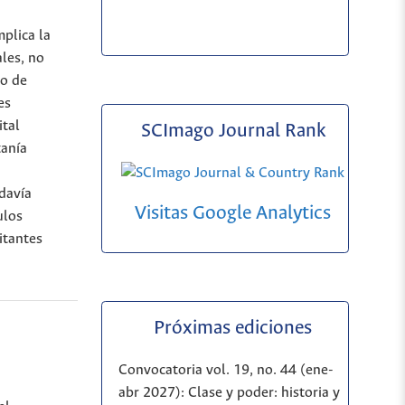
mplica la
ales, no
to de
es
ital
SCImago Journal Rank
tanía
odavía
Visitas Google Analytics
ulos
itantes
Próximas ediciones
Convocatoria vol. 19, no. 44 (ene-
abr 2027): Clase y poder: historia y