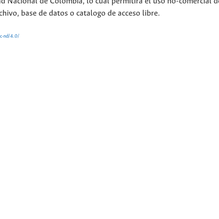
ad Nacional de Colombia, lo cual permitirá el uso no-comercial d
chivo, base de datos o catalogo de acceso libre.
nc-nd/4.0/