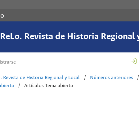
co
eLo. Revista de Historia Regional 
strarse
 Revista de Historia Regional y Local
/
Números anteriores
/
abierto
/
Artículos Tema abierto