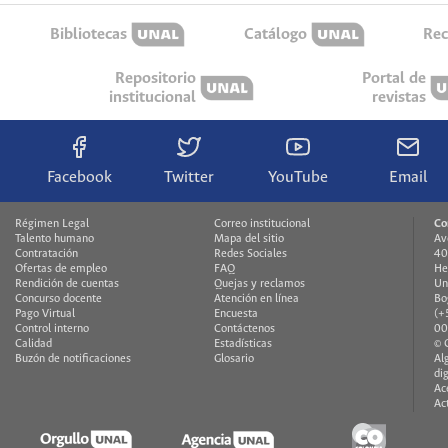
Bibliotecas
Catálogo
Rec
Repositorio
Portal de
institucional
revistas
Facebook
Twitter
YouTube
Email
Régimen Legal
Correo institucional
Co
Talento humano
Mapa del sitio
Av
Contratación
Redes Sociales
40
Ofertas de empleo
FAQ
He
Rendición de cuentas
Quejas y reclamos
Un
Concurso docente
Atención en línea
Bo
Pago Virtual
Encuesta
(+
Control interno
Contáctenos
00
Calidad
Estadísticas
© 
Buzón de notificaciones
Glosario
Al
di
Ac
Ac