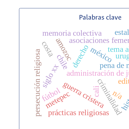
Palabras clave
esta
memoria colectiva
asociaciones feme
amozoc
costa
derecho
tema a
méxico
persecución religiosa
uru
chile
pena de 
siglo xx
administración de j
edi
criminalidad
guerra cristera
cali
fútbol
his
n/a
metepec
prácticas religiosas