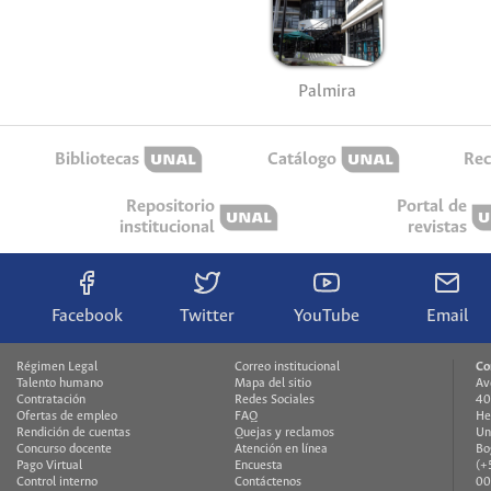
Palmira
Bibliotecas
Catálogo
Rec
Repositorio
Portal de
institucional
revistas
Facebook
Twitter
YouTube
Email
Régimen Legal
Correo institucional
Co
Talento humano
Mapa del sitio
Av
Contratación
Redes Sociales
40
Ofertas de empleo
FAQ
He
Rendición de cuentas
Quejas y reclamos
Un
Concurso docente
Atención en línea
Bo
Pago Virtual
Encuesta
(+
Control interno
Contáctenos
00