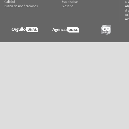
Calidad
Estadísticas
© 
Buzón de notificaciones
Glosario
Al
di
Ac
Ac