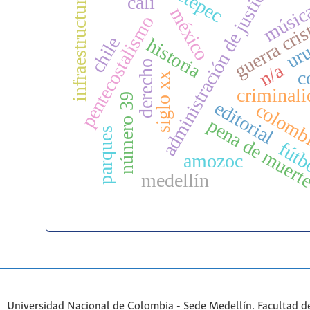
administración de justicia
metepec
música
infraestructuras
cali
méxico
guerra cris
pentecostalismo
ur
chile
historia
derecho
n/a
c
siglo xx
criminali
número 39
editorial
colomb
pena de muert
parques
fútb
amozoc
medellín
Universidad Nacional de Colombia - Sede Medellín. Facultad 