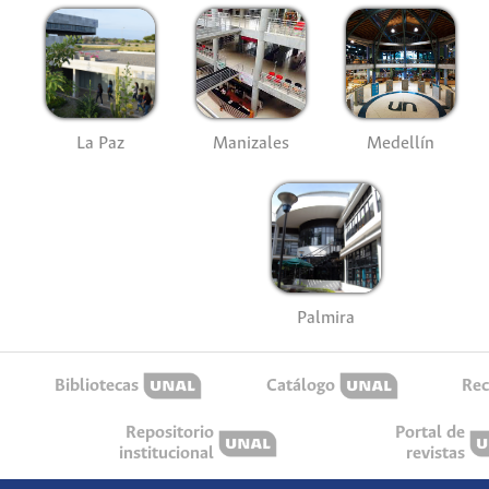
La Paz
Manizales
Medellín
Palmira
Bibliotecas
Catálogo
Rec
Repositorio
Portal de
institucional
revistas