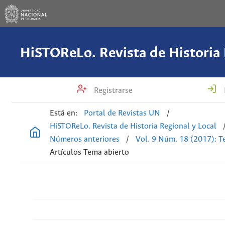
Registrarse
Está en:
Portal de Revistas UN
/
HiSTOReLo. Revista de Historia Regional y Local
Números anteriores
/
Vol. 9 Núm. 18 (2017): T
Artículos Tema abierto