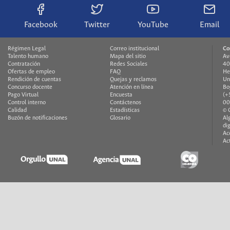
Facebook
Twitter
YouTube
Email
Régimen Legal
Correo institucional
Co
Talento humano
Mapa del sitio
Av
Contratación
Redes Sociales
40
Ofertas de empleo
FAQ
He
Rendición de cuentas
Quejas y reclamos
Un
Concurso docente
Atención en línea
Bo
Pago Virtual
Encuesta
(+
Control interno
Contáctenos
00
Calidad
Estadísticas
© 
Buzón de notificaciones
Glosario
Al
di
Ac
Ac