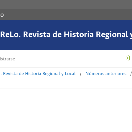
co
eLo. Revista de Historia Regional 
strarse
 Revista de Historia Regional y Local
/
Números anteriores
/