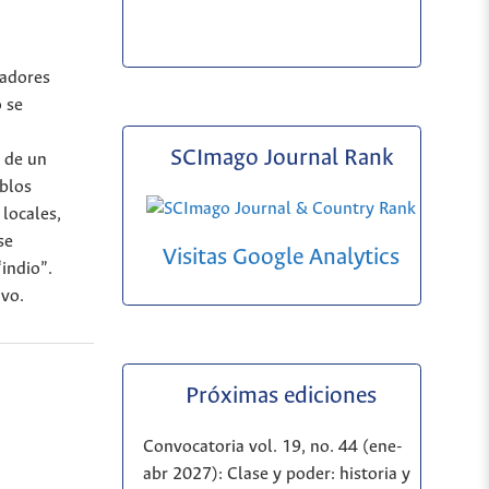
madores
o se
SCImago Journal Rank
, de un
eblos
locales,
se
Visitas Google Analytics
“indio”.
ivo.
Próximas ediciones
Convocatoria vol. 19, no. 44 (ene-
abr 2027): Clase y poder: historia y