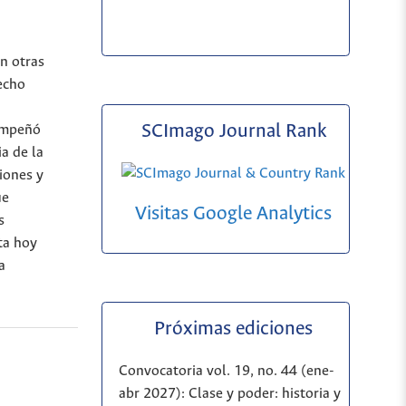
n otras
hecho
SCImago Journal Rank
sempeñó
ia de la
iones y
ue
Visitas Google Analytics
s
ta hoy
a
Próximas ediciones
Convocatoria vol. 19, no. 44 (ene-
abr 2027): Clase y poder: historia y