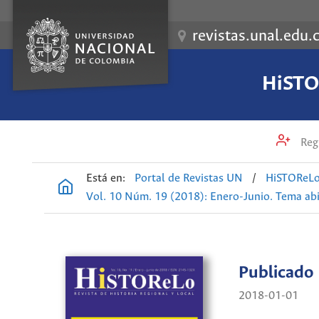
revistas.unal.edu.
HiSTOR
Regi
Está en:
Portal de Revistas UN
/
HiSTOReLo.
Vol. 10 Núm. 19 (2018): Enero-Junio. Tema ab
Publicado
2018-01-01