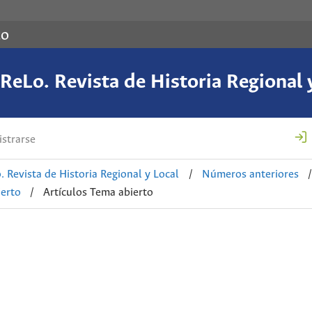
co
eLo. Revista de Historia Regional 
strarse
 Revista de Historia Regional y Local
/
Números anteriores
/
ierto
/
Artículos Tema abierto