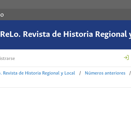
co
eLo. Revista de Historia Regional 
strarse
 Revista de Historia Regional y Local
/
Números anteriores
/