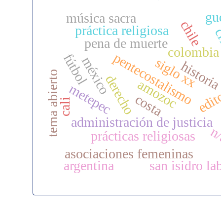
gue
música sacra
chile
práctica religiosa
cr
pena de muerte
colombia
pentecostalismo
fútbol
méxico
siglo xx
histori
tema abierto
derecho
amozoc
edit
metepec
costa
cali
administración de justicia
n
prácticas religiosas
asociaciones femeninas
argentina
san isidro la