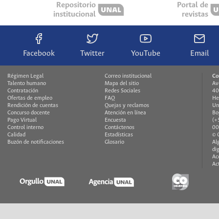
Repositorio
Portal de
institucional
revistas
Facebook
Twitter
YouTube
Email
Régimen Legal
Correo institucional
Co
Talento humano
Mapa del sitio
Av
Contratación
Redes Sociales
40
Ofertas de empleo
FAQ
He
Rendición de cuentas
Quejas y reclamos
Un
Concurso docente
Atención en línea
Bo
Pago Virtual
Encuesta
(+
Control interno
Contáctenos
00
Calidad
Estadísticas
© 
Buzón de notificaciones
Glosario
Al
di
Ac
Ac