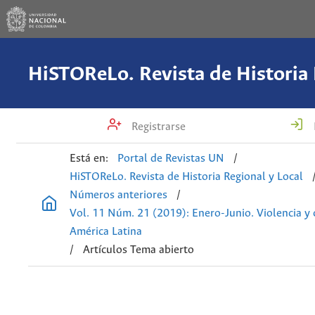
Registrarse
Está en:
Portal de Revistas UN
/
HiSTOReLo. Revista de Historia Regional y Local
Números anteriores
/
Vol. 11 Núm. 21 (2019): Enero-Junio. Violencia y 
América Latina
/
Artículos Tema abierto