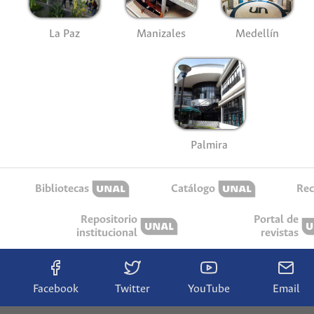
La Paz
Manizales
Medellín
Palmira
Bibliotecas
Catálogo
Rec
Repositorio
Portal de
institucional
revistas
Facebook
Twitter
YouTube
Email