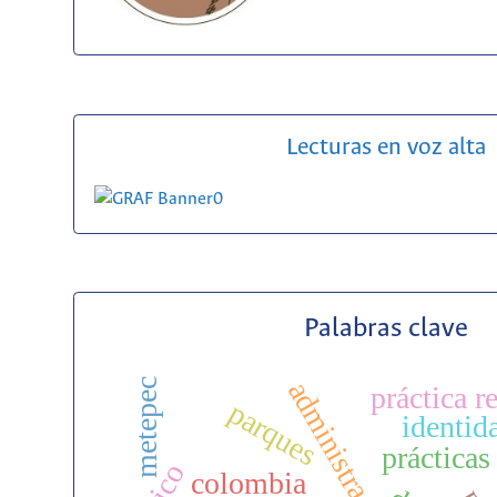
Lecturas en voz alta
Palabras clave
metepec
práctica r
parques
identid
prácticas
colombia