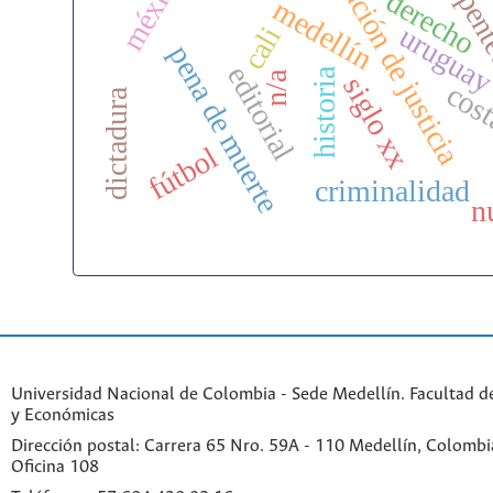
administración de justicia
méxico
derecho
pent
medellín
urugua
cali
pena de muerte
editorial
historia
n/a
siglo xx
cos
dictadura
fútbol
criminalidad
n
Universidad Nacional de Colombia - Sede Medellín. Facultad 
y Económicas
Dirección postal: Carrera 65 Nro. 59A - 110 Medellín, Colombia.
Oficina 108