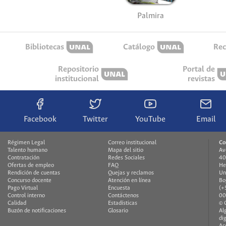
Palmira
Bibliotecas
Catálogo
Rec
Repositorio
Portal de
institucional
revistas
Facebook
Twitter
YouTube
Email
Régimen Legal
Correo institucional
Co
Talento humano
Mapa del sitio
Av
Contratación
Redes Sociales
40
Ofertas de empleo
FAQ
He
Rendición de cuentas
Quejas y reclamos
Un
Concurso docente
Atención en línea
Bo
Pago Virtual
Encuesta
(+
Control interno
Contáctenos
00
Calidad
Estadísticas
© 
Buzón de notificaciones
Glosario
Al
di