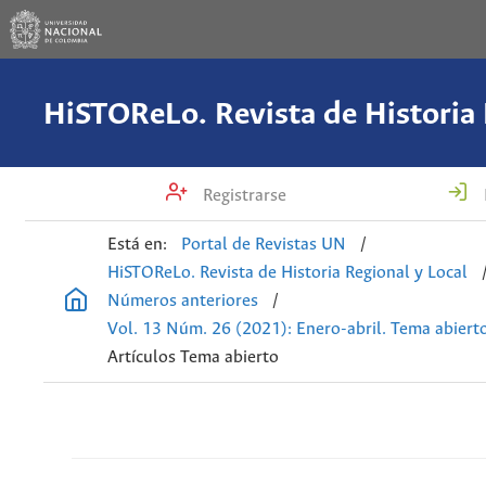
Registrarse
Está en:
Portal de Revistas UN
/
HiSTOReLo. Revista de Historia Regional y Local
Números anteriores
/
Vol. 13 Núm. 26 (2021): Enero-abril. Tema abiert
Artículos Tema abierto