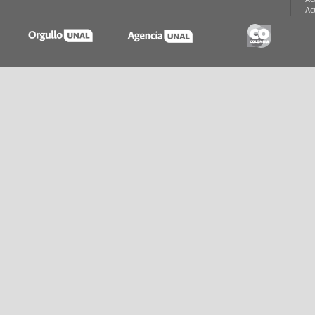
Ac
Ac