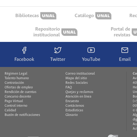
Bibliotecas
Catálogo
Rec
Repositorio
Portal de
institucional
revistas
Facebook
Twitter
YouTube
Email
Régimen Legal
Correo institucional
Co
Talento humano
Mapa del sitio
Av
Contratación
Redes Sociales
40
Ofertas de empleo
FAQ
He
Rendición de cuentas
Quejas y reclamos
Un
Concurso docente
Atención en línea
Bo
Pago Virtual
Encuesta
(+
Control interno
Contáctenos
00
Calidad
Estadísticas
© 
Buzón de notificaciones
Glosario
Al
di
Ac
Ac