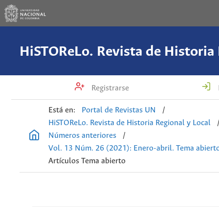
Registrarse
Está en:
Portal de Revistas UN
/
HiSTOReLo. Revista de Historia Regional y Local
Números anteriores
/
Vol. 13 Núm. 26 (2021): Enero-abril. Tema abiert
Artículos Tema abierto